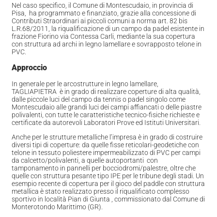
Nel caso specifico, il Comune di Montescudaio, in provincia di
Pisa, ha programmato e finanziato, grazie alla concessione di
Contributi Straordinari ai piccoli comuni a norma art. 82 bis
L.R.68/2011, la riqualificazione di un campo da padel esistente in
frazione Fiorino via Contessa Carli, mediante la sua copertura
con struttura ad archi in legno lamellare e sovrapposto telone in
PVC.
Approccio
In generale per le arcostrutture in legno lamellare,
TAGLIAPIETRA è in grado di realizzare coperture di alta qualità,
dalle piccole luci del campo da tennis o padel singolo come
Montescudaio alle grandi luci dei campi affiancati o delle piastre
polivalenti, con tutte le caratteristiche tecnico-fisiche richieste e
certificate da autorevoli Laboratori Prove ed Istituti Universitari.
Anche per le strutture metalliche l’impresa è in grado di costruire
diversi tipi di coperture: da quelle fisse reticolari-geodetiche con
telone in tessuto poliestere impermeabilizzato di PVC per campi
da calcetto/polivalenti, a quelle autoportanti con
tamponamento in pannelli per bocciodromi/palestre, oltre che
quelle con struttura pesante tipo IPE per le tribune degli stadi. Un
esempio recente di copertura per il gioco del paddle con struttura
metallica è stato realizzato presso il riqualificato complesso
sportivo in località Pian di Giunta , commissionato dal Comune di
Monterotondo Marittimo (GR).