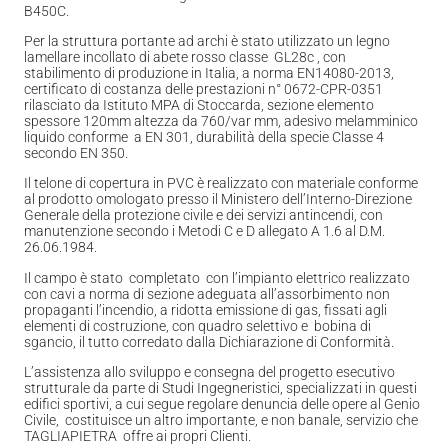
B450C.
Per la struttura portante ad archi è stato utilizzato un legno
lamellare incollato di abete rosso classe GL28c , con
stabilimento di produzione in Italia, a norma EN14080-2013,
certificato di costanza delle prestazioni n° 0672-CPR-0351
rilasciato da Istituto MPA di Stoccarda, sezione elemento
spessore 120mm altezza da 760/var mm, adesivo melamminico
liquido conforme a EN 301, durabilità della specie Classe 4
secondo EN 350.
Il telone di copertura in PVC è realizzato con materiale conforme
al prodotto omologato presso il Ministero dell’Interno-Direzione
Generale della protezione civile e dei servizi antincendi, con
manutenzione secondo i Metodi C e D allegato A 1.6 al D.M.
26.06.1984.
Il campo è stato completato con l’impianto elettrico realizzato
con cavi a norma di sezione adeguata all’assorbimento non
propaganti l’incendio, a ridotta emissione di gas, fissati agli
elementi di costruzione, con quadro selettivo e bobina di
sgancio, il tutto corredato dalla Dichiarazione di Conformità.
L’assistenza allo sviluppo e consegna del progetto esecutivo
strutturale da parte di Studi Ingegneristici, specializzati in questi
edifici sportivi, a cui segue regolare denuncia delle opere al Genio
Civile, costituisce un altro importante, e non banale, servizio che
TAGLIAPIETRA offre ai propri Clienti.