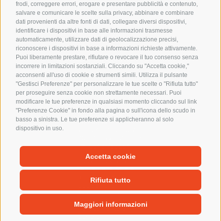
frodi, correggere errori, erogare e presentare pubblicità e contenuto,
01548280302 |
salvare e comunicare le scelte sulla privacy, abbinare e combinare
Codice Univoco:
C3UCNRB
dati provenienti da altre fonti di dati, collegare diversi dispositivi,
identificare i dispositivi in base alle informazioni trasmesse
Tel:
0424-571667
automaticamente, utilizzare dati di geolocalizzazione precisi,
info@tagliapietraimpiantisportivi.it
riconoscere i dispositivi in base a informazioni richieste attivamente.
Puoi liberamente prestare, rifiutare o revocare il tuo consenso senza
Sede operativa del
incorrere in limitazioni sostanziali. Cliccando su "Accetta cookie,"
Veneto
acconsenti all'uso di cookie e strumenti simili. Utilizza il pulsante
Via Nardi 107/a –
36060 Romano
"Gestisci Preferenze" per personalizzare le tue scelte o "Rifiuta tutto"
d’Ezzelino (VI)
per proseguire senza cookie non strettamente necessari. Puoi
Tel:
0424-571667
modificare le tue preferenze in qualsiasi momento cliccando sul link
"Preferenze Cookie" in fondo alla pagina o sull'icona dello scudo in
Sede operativa della
basso a sinistra. Le tue preferenze si applicheranno al solo
Romagna
dispositivo in uso.
Via Bernardo Dovizi
36 – 47122 Forlì (FC)
Tel:
0543-783284
Accetta cookie
Copyright © 2023
Tagliapietra Srl – All
Rights Reserved
Rifiuta tutto
Cookie Policy
|
Privacy Policy
|
Preferenze Cookie
|
Maggiori informazioni
Politica Parità di
Genere