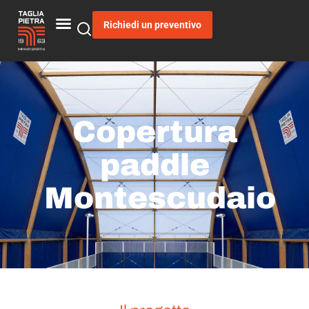
Richiedi un preventivo
Copertura
paddle
Montescudaio