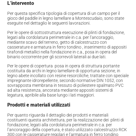
L’intervento
Per questa specifica tipologia di copertura di un campo per il
gioco del paddle in legno lamellare a Montescudaio, sono state
eseguite nel dettaglio le seguenti lavorazioni.
Per le opere di sottostruttura esecuzione di plinti di fondazione,
legati alla cordolatura perimetrale in c.a. per l’ancoraggio,
mediante scavo del terreno, getto di calcestruzzo con
casserature e armatura in ferro tondino , inserimento di appositi
tirafondi metallici nella fondazione in c.a., posa in opera del
binario occorrente per gli scorrevoli laterali ai due lati.
Per le opere di copertura posa in opera di struttura portante
costituita da archi in legno lamellare di opportuna sezione, in
legno abete incollato con resine resorciliche, trattate con speciale
impregnante idrorepellente, secondo normative DIN 1052, con
sovrapposta membrana in tessuto di poliestere spalmato PVC
ad alta resistenza, ancorata mediante appositi sistemi di
legatura, apribile alla base lungo i lati maggiori.
Prodotti e materiali utilizzati
Per quanto riguarda il dettaglio dei prodotti e materiali
costituenti questa architettura, per la realizzazione dei plinti di
fondazione, legati alla cordolatura perimetrale in c.a. per
l’ancoraggio della copertura, è stato utilizzato calcestruzzo RCK
300 con le casserature regolari e l’armatura in ferro tondino