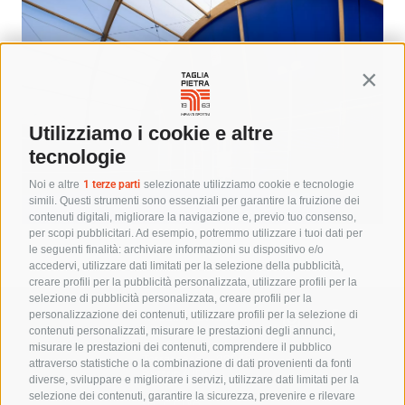
Contin
Utilizziamo i cookie e altre
tecnologie
Noi e altre
1 terze parti
selezionate utilizziamo cookie e tecnologie
simili. Questi strumenti sono essenziali per garantire la fruizione dei
contenuti digitali, migliorare la navigazione e, previo tuo consenso,
per scopi pubblicitari. Ad esempio, potremmo utilizzare i tuoi dati per
le seguenti finalità: archiviare informazioni su dispositivo e/o
accedervi, utilizzare dati limitati per la selezione della pubblicità,
creare profili per la pubblicità personalizzata, utilizzare profili per la
selezione di pubblicità personalizzata, creare profili per la
personalizzazione dei contenuti, utilizzare profili per la selezione di
TAGLIAPIETRA S.r.l.
– Sede legale
contenuti personalizzati, misurare le prestazioni degli annunci,
S.R. 56, 8F Centro
misurare le prestazioni dei contenuti, comprendere il pubblico
Terrarossa – 33042
attraverso statistiche o la combinazione di dati provenienti da fonti
Buttrio (UD)
diverse, sviluppare e migliorare i servizi, utilizzare dati limitati per la
selezione dei contenuti, garantire la sicurezza, prevenire e rilevare
C.F. e P.IVA: