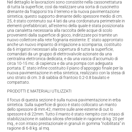
Nel dettaglio le lavorazioni sono consistite nella cassonettatura
di tutta la superficie, così da realizzare una sorta di cuscinetto
drenante da frapporsi tra il terreno e la nuova pavimentazione
sintetica; questo supporto drenante dello spessore medio di cm.
25, è stato contenuto sui 4 lati da una cordonatura perimetrale in
elementi prefabbricati, all’esterno della quale è stata posizionata
una canaletta necessaria alla raccolta delle acque di scolo
provenienti dalla superficie di gioco, indirizzate poi tramite un
nuovo collettore alla rete fognaria esistente. E’ stato approntato
anche un nuovo impianto di irrigazione a scomparsa, costituito
da 6 irrigatori necessari alla copertura di tutta la superficie,
comandati da un gruppo di elettrovalvole azionate da una
centralina elettronica dedicata, e da una vasca d’accumulo di
circa 10-15 mc. di capienza e da una pompa con adeguata
portata. E’ stato infine costituito il piano d’appoggio finale per la
nuova pavimentazione in erba sintetica, realizzato con la stesa di
uno strato di cm. 3 di sabbia di frantoio 0.2-0.8 baulato e
compattato.
PRODOTTI E MATERIALI UTILIZZATI
Il focus di questa sezione è sulla nuova pavimentazione in erba
sintetica. Sulla superficie di gioco è stato collocato un manto
dello spessore di mm.42, mentre sulle aree esterne di out lo
spessore è di 22mm. Tutto il manto è stato riempito con intaso di
stabilizzazione in sabbia silicea sferoidale in ragione di kg. 20 per
mq., e con intaso prestazionale in granuli in gomma “nobilitata” in
ragione di 6-8 kg. al mq.