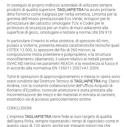
In ossequio al proprio indirizzo aziendale di utilizzare sempre
prodotti di qualità superiore,
TAGLIAPIETRA
ha avuto primarie
ditte fornitrici come Italgrass per l’erba sintetica, Limonta per la
gomma dell’intaso prestazionale Eco Verde, Artisport per le
attrezzature del calciotto omologate TUV, e Codex per le
protezioni di sicurezza per un tratto di muro adiacente alla
superficie di gioco, omologate e testate a norma UNI EN 913.
In particolare il manto in erba sintetica, di spessore 40 mm.,
posato a Volterra, presenta elevate caratteristiche tecniche quali
il DTEX 12.000, lo spessore del filo di 260 micron, la
composizione mista polietilene e polipropilene, e la struttura
monofilamento (diamante); il valore relativo ai metalli pesanti
SVHC ND rientra nei parametri REACH, e la resistenza al fuoco è
in accordo alla normativa EN 135011:2007+A1.2009.
Tutte le operazioni di approvvigionamento e messa in opera sono
state condotte dal Direttore Tecnico di
TAGLIAPIETRA
ing. Clarici
Andrea, con la costante collaborazione dell’Ufficio Acquisti di
Romano d’Ezzelino; notevole attenzione è stata prestata alla
movimentazione dei mezzi e dei materiali in entrata al cantiere,
essendoci vie di accesso particolarmente strette.
CONCLUSIONI
L’impresa
TAGLIAPIETRA
tiene fede ai suoi targets di qualità
dell’opera finita, sempre rispettando i tempi di capitolato come in
questo caso di 120 giorni, anche per impianti minori ma che