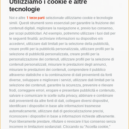
Utilizziamo i cookie e altre
tecnologie
Noi e altre
1 terze parti
selezionate utilizziamo cookie e tecnologie
simili. Questi strumenti sono essenziali per garantire la fruizione dei
contenuti digitali, migliorare la navigazione e, previo tuo consenso,
per scopi pubblicitari. Ad esempio, potremmo utilizzare i tuoi dati per
le seguenti finalità: archiviare informazioni su dispositivo e/o
accedervi, utilizzare dati limitati per la selezione della pubblicità,
creare profili per la pubblicità personalizzata, utilizzare profili per la
selezione di pubblicità personalizzata, creare profili per la
personalizzazione dei contenuti, utilizzare profili per la selezione di
TAGLIAPIETRA S.r.l.
– Sede legale
contenuti personalizzati, misurare le prestazioni degli annunci,
S.R. 56, 8F Centro
misurare le prestazioni dei contenuti, comprendere il pubblico
Terrarossa – 33042
attraverso statistiche o la combinazione di dati provenienti da fonti
Buttrio (UD)
diverse, sviluppare e migliorare i servizi, utilizzare dati limitati per la
selezione dei contenuti, garantire la sicurezza, prevenire e rilevare
C.F. e P.IVA:
frodi, correggere errori, erogare e presentare pubblicità e contenuto,
01548280302 |
salvare e comunicare le scelte sulla privacy, abbinare e combinare
Codice Univoco:
C3UCNRB
dati provenienti da altre fonti di dati, collegare diversi dispositivi,
identificare i dispositivi in base alle informazioni trasmesse
Tel:
0424-571667
automaticamente, utilizzare dati di geolocalizzazione precisi,
info@tagliapietraimpiantisportivi.it
riconoscere i dispositivi in base a informazioni richieste attivamente.
Puoi liberamente prestare, rifiutare o revocare il tuo consenso senza
Sede operativa del
incorrere in limitazioni sostanziali. Cliccando su "Accetta cookie,"
Veneto