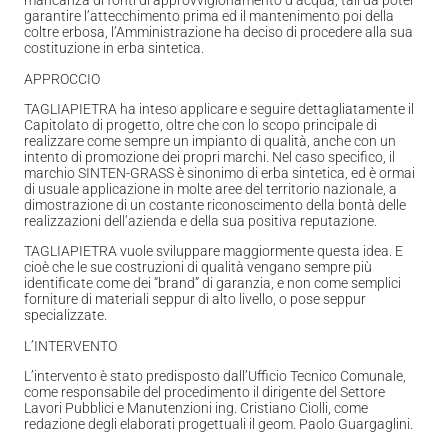
mancanza di fonti di approvvigionamento d’acqua, tali da poter
garantire l’attecchimento prima ed il mantenimento poi della
coltre erbosa, l’Amministrazione ha deciso di procedere alla sua
costituzione in erba sintetica.
APPROCCIO
TAGLIAPIETRA ha inteso applicare e seguire dettagliatamente il
Capitolato di progetto, oltre che con lo scopo principale di
realizzare come sempre un impianto di qualità, anche con un
intento di promozione dei propri marchi. Nel caso specifico, il
marchio SINTEN-GRASS è sinonimo di erba sintetica, ed è ormai
di usuale applicazione in molte aree del territorio nazionale, a
dimostrazione di un costante riconoscimento della bontà delle
realizzazioni dell’azienda e della sua positiva reputazione.
TAGLIAPIETRA vuole sviluppare maggiormente questa idea. E
cioè che le sue costruzioni di qualità vengano sempre più
identificate come dei “brand” di garanzia, e non come semplici
forniture di materiali seppur di alto livello, o pose seppur
specializzate.
L’INTERVENTO
L’intervento è stato predisposto dall’Ufficio Tecnico Comunale,
come responsabile del procedimento il dirigente del Settore
Lavori Pubblici e Manutenzioni ing. Cristiano Ciolli, come
redazione degli elaborati progettuali il geom. Paolo Guargaglini.