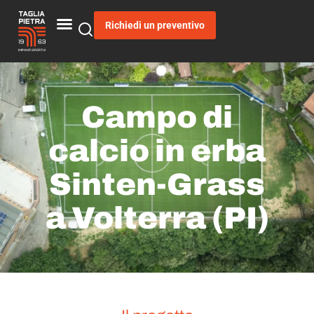
Richiedi un preventivo
Campo di
calcio in erba
Sinten-Grass
a Volterra (PI)