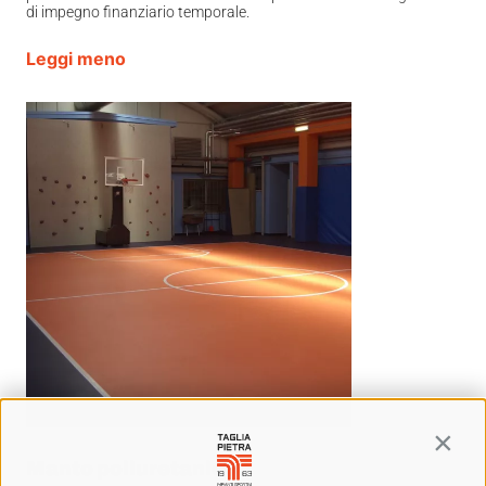
di impegno finanziario temporale.
Contin
Manto poliuretanico