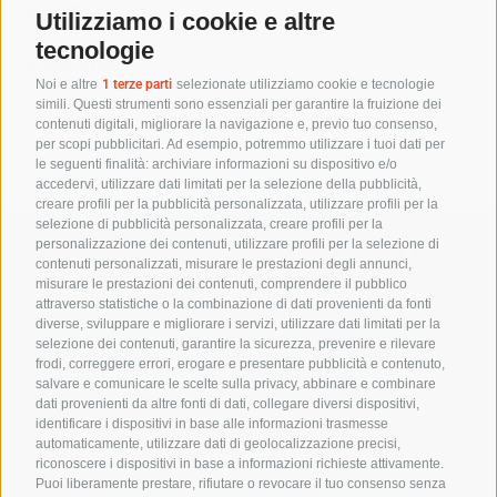
SINTENLAN
Utilizziamo i cookie e altre
tecnologie
Scopri di più
Noi e altre
1 terze parti
selezionate utilizziamo cookie e tecnologie
simili. Questi strumenti sono essenziali per garantire la fruizione dei
contenuti digitali, migliorare la navigazione e, previo tuo consenso,
per scopi pubblicitari. Ad esempio, potremmo utilizzare i tuoi dati per
le seguenti finalità: archiviare informazioni su dispositivo e/o
accedervi, utilizzare dati limitati per la selezione della pubblicità,
creare profili per la pubblicità personalizzata, utilizzare profili per la
selezione di pubblicità personalizzata, creare profili per la
personalizzazione dei contenuti, utilizzare profili per la selezione di
TAGLIAPIETRA S.r.l.
– Sede legale
contenuti personalizzati, misurare le prestazioni degli annunci,
S.R. 56, 8F Centro
misurare le prestazioni dei contenuti, comprendere il pubblico
Terrarossa – 33042
attraverso statistiche o la combinazione di dati provenienti da fonti
Buttrio (UD)
diverse, sviluppare e migliorare i servizi, utilizzare dati limitati per la
selezione dei contenuti, garantire la sicurezza, prevenire e rilevare
C.F. e P.IVA:
frodi, correggere errori, erogare e presentare pubblicità e contenuto,
01548280302 |
salvare e comunicare le scelte sulla privacy, abbinare e combinare
Codice Univoco:
C3UCNRB
dati provenienti da altre fonti di dati, collegare diversi dispositivi,
identificare i dispositivi in base alle informazioni trasmesse
Tel:
0424-571667
automaticamente, utilizzare dati di geolocalizzazione precisi,
info@tagliapietraimpiantisportivi.it
riconoscere i dispositivi in base a informazioni richieste attivamente.
Puoi liberamente prestare, rifiutare o revocare il tuo consenso senza
Sede operativa del