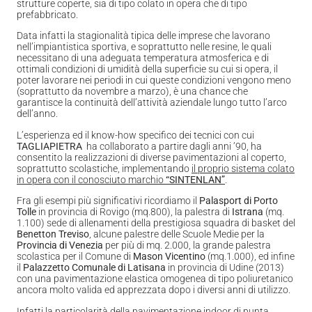
strutture coperte, sia di tipo colato in opera che di tipo
prefabbricato.
Data infatti la stagionalità tipica delle imprese che lavorano
nell’impiantistica sportiva, e soprattutto nelle resine, le quali
necessitano di una adeguata temperatura atmosferica e di
ottimali condizioni di umidità della superficie su cui si opera, il
poter lavorare nei periodi in cui queste condizioni vengono meno
(soprattutto da novembre a marzo), è una chance che
garantisce la continuità dell’attività aziendale lungo tutto l’arco
dell’anno.
L’esperienza ed il know-how specifico dei tecnici con cui
TAGLIAPIETRA
ha collaborato a partire dagli anni ’90, ha
consentito la realizzazioni di diverse pavimentazioni al coperto,
soprattutto scolastiche, implementando
il proprio sistema colato
in opera con il conosciuto marchio
“SINTENLAN”
.
Fra gli esempi più significativi ricordiamo il
Palasport di Porto
Tolle
in provincia di Rovigo (mq.800), la palestra di
Istrana
(mq.
1.100) sede di allenamenti della prestigiosa squadra di basket del
Benetton Treviso
, alcune palestre delle Scuole Medie per la
Provincia di Venezia
per più di mq. 2.000, la grande palestra
scolastica per il Comune di
Mason Vicentino
(mq.1.000), ed infine
il
Palazzetto Comunale di Latisana
in provincia di Udine (2013)
con una pavimentazione elastica omogenea di tipo poliuretanico
ancora molto valida ed apprezzata dopo i diversi anni di utilizzo.
Infatti la particolarità della pavimentazione indoor di punta