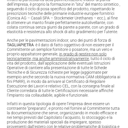
dell’impresa, è proprio la formazione in “situ” del manto sintetico ,
seguendo il ciclo di posa specifico del prodotto, rispettando le
prescrizioni tecniche delle primarie industrie europee fornitrici
(Conica AG – Casali SPA – Stockmeier Urethanes – ecc.), al fine
di ottenere un manto finale perfettamente autolivellante, con
colata continua senza giunti da parete a parete, con un grado di
elasticità e resistenza allo shock di alto gradimento per l’utente.
Anche per le pavimentazioni indoor, uno dei punti di forza di
TAGLIAPIETRA
è il dato di fatto oggettivo di non essere per il
Committente un semplice fornitore o posatore, ma un vero e
proprio appaltatore generale,
in grado di gestire non solo
tecnicamente, ma anche amministrativamente
, tutto il ciclo di
vita del prodotto, dall’applicazione delle eventuali Istruzioni
Operative di cantiere alla presentazione di tutte le Schede
Tecniche e di Sicurezza richieste per legge (aggiornate per
esempio anche secondo la nuova normativa CAM obbligatoria ai
fini PNRR), in modo da arrivare al Certificato di Regolare
Esecuzione dei Lavori e relativo CEL, con la consegna finale al
Cliente corredata di tutte le Certificazioni necessarie affinchè
l’impianto sia collaudabile, agibile e funzionale.
Infatti in questa tipologia di opere l’impresa deve essere un
contraente “preparato”, e pronto nel fornire al Committente tutta
la documentazione che serve, organizzando in modo efficace e
nei tempi previsti dal Capitolato l’acquisto, lo stoccaggio e la
produzione dei materiali speciali da impiegare, spesso
provenienti dall’estero con le relative problematiche di logistica e