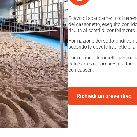
Scavo di sbancamento di terreno
del cassonetto, eseguito con id
risulta ai centri di conferimento 
Formazione dei sottofondi con 
secondo le dovute livellette e 
Formazione di muretta perimetra
calcestruzzo, compresa la fonda
ed i casseri.
Richiedi un preventivo