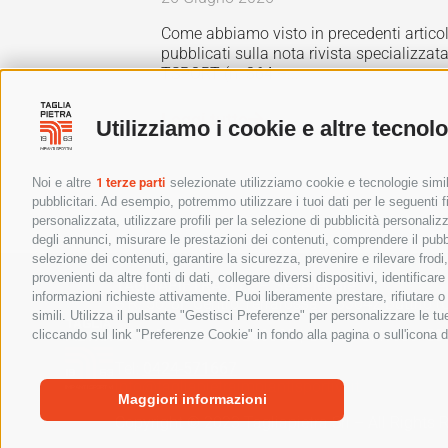
Come abbiamo visto in precedenti articol
pubblicati sulla nota rivista specializzat
TSPORT (n. 364 –...
Leggi tutto
Utilizziamo i cookie e altre tecnol
Noi e altre
1 terze parti
selezionate utilizziamo cookie e tecnologie simili
pubblicitari. Ad esempio, potremmo utilizzare i tuoi dati per le seguenti fin
personalizzata, utilizzare profili per la selezione di pubblicità personaliz
degli annunci, misurare le prestazioni dei contenuti, comprendere il pubbli
selezione dei contenuti, garantire la sicurezza, prevenire e rilevare frod
provenienti da altre fonti di dati, collegare diversi dispositivi, identific
TAGLIAPIETRA S.r.l. – Sede legale
informazioni richieste attivamente. Puoi liberamente prestare, rifiutare 
S.R. 56, 8F Centro Terrarossa – 33042 Buttrio (
simili. Utilizza il pulsante "Gestisci Preferenze" per personalizzare le 
C.F. e P.IVA: 01548280302 | Codice Univoco: 
cliccando sul link "Preferenze Cookie" in fondo alla pagina o sull'icona d
Tel:
0424-571667
info@tagliapietraimpiantisportivi.it
Maggiori informazioni
Copyright © 2023 Tagliapietra Srl – All Rights