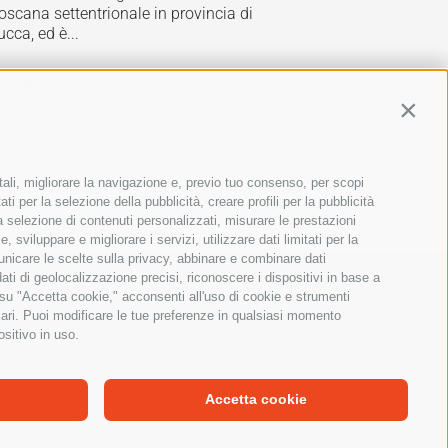
oscana settentrionale in provincia di
ucca, ed è...
eggi tutto
Contin
tali, migliorare la navigazione e, previo tuo consenso, per scopi
ti per la selezione della pubblicità, creare profili per la pubblicità
 la selezione di contenuti personalizzati, misurare le prestazioni
sviluppare e migliorare i servizi, utilizzare dati limitati per la
municare le scelte sulla privacy, abbinare e combinare dati
dati di geolocalizzazione precisi, riconoscere i dispositivi in base a
 su "Accetta cookie," acconsenti all'uso di cookie e strumenti
lino (VI)
sari. Puoi modificare le tue preferenze in qualsiasi momento
ositivo in uso.
FC)
Accetta cookie
tica Parità di Genere