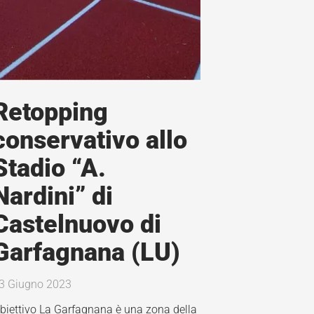
Retopping
conservativo allo
Stadio “A.
Nardini” di
Castelnuovo di
Garfagnana (LU)
3 Giugno 2023
biettivo La Garfagnana è una zona della