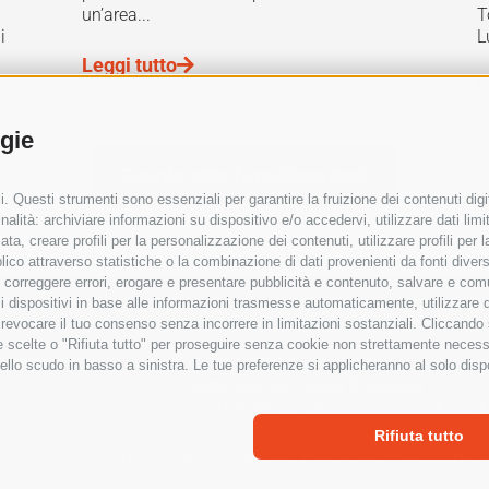
un’area...
T
i
L
a
Leggi tutto
L
ogie
Guarda tutte le realizzazioni
. Questi strumenti sono essenziali per garantire la fruizione dei contenuti digi
alità: archiviare informazioni su dispositivo e/o accedervi, utilizzare dati limita
zata, creare profili per la personalizzazione dei contenuti, utilizzare profili per
co attraverso statistiche o la combinazione di dati provenienti da fonti diverse, 
i, correggere errori, erogare e presentare pubblicità e contenuto, salvare e co
are i dispositivi in base alle informazioni trasmesse automaticamente, utilizzare 
Sede operativa del Veneto
o revocare il tuo consenso senza incorrere in limitazioni sostanziali. Cliccando
UD)
Via Nardi 107/a – 36060 Romano d’Ezze
tue scelte o "Rifiuta tutto" per proseguire senza cookie non strettamente neces
Tel:
0424-571667
C3UCNRB
ello scudo in basso a sinistra. Le tue preferenze si applicheranno al solo disp
Sede operativa della Romagna
Via Bernardo Dovizi 36 – 47122 Forlì (
Tel:
0543-783284
Rifiuta tutto
 Reserved
Cookie Policy
|
Privacy Policy
|
Preferenze Cookie
|
Poli