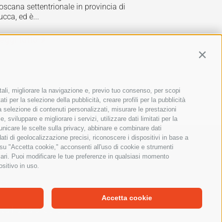
oscana settentrionale in provincia di
ucca, ed è...
eggi tutto
Contin
tali, migliorare la navigazione e, previo tuo consenso, per scopi
ti per la selezione della pubblicità, creare profili per la pubblicità
 la selezione di contenuti personalizzati, misurare le prestazioni
sviluppare e migliorare i servizi, utilizzare dati limitati per la
municare le scelte sulla privacy, abbinare e combinare dati
dati di geolocalizzazione precisi, riconoscere i dispositivi in base a
 su "Accetta cookie," acconsenti all'uso di cookie e strumenti
lino (VI)
sari. Puoi modificare le tue preferenze in qualsiasi momento
ositivo in uso.
FC)
Accetta cookie
tica Parità di Genere