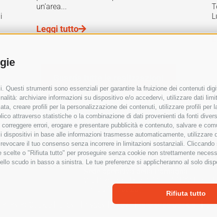
un’area...
T
i
L
a
Leggi tutto
L
ogie
Guarda tutte le realizzazioni
. Questi strumenti sono essenziali per garantire la fruizione dei contenuti digi
alità: archiviare informazioni su dispositivo e/o accedervi, utilizzare dati limita
zata, creare profili per la personalizzazione dei contenuti, utilizzare profili per
co attraverso statistiche o la combinazione di dati provenienti da fonti diverse, 
i, correggere errori, erogare e presentare pubblicità e contenuto, salvare e co
are i dispositivi in base alle informazioni trasmesse automaticamente, utilizzare 
Sede operativa del Veneto
o revocare il tuo consenso senza incorrere in limitazioni sostanziali. Cliccando
UD)
Via Nardi 107/a – 36060 Romano d’Ezze
tue scelte o "Rifiuta tutto" per proseguire senza cookie non strettamente neces
Tel:
0424-571667
C3UCNRB
ello scudo in basso a sinistra. Le tue preferenze si applicheranno al solo disp
Sede operativa della Romagna
Via Bernardo Dovizi 36 – 47122 Forlì (
Tel:
0543-783284
Rifiuta tutto
 Reserved
Cookie Policy
|
Privacy Policy
|
Preferenze Cookie
|
Poli