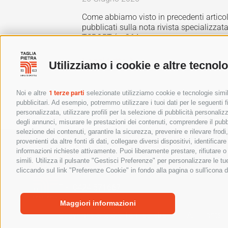
Come abbiamo visto in precedenti articol
pubblicati sulla nota rivista specializzat
TSPORT (n. 364 –...
Leggi tutto
Utilizziamo i cookie e altre tecnol
Noi e altre
1 terze parti
selezionate utilizziamo cookie e tecnologie simili
pubblicitari. Ad esempio, potremmo utilizzare i tuoi dati per le seguenti fin
personalizzata, utilizzare profili per la selezione di pubblicità personaliz
degli annunci, misurare le prestazioni dei contenuti, comprendere il pubbli
selezione dei contenuti, garantire la sicurezza, prevenire e rilevare frod
provenienti da altre fonti di dati, collegare diversi dispositivi, identific
TAGLIAPIETRA S.r.l. – Sede legale
informazioni richieste attivamente. Puoi liberamente prestare, rifiutare 
S.R. 56, 8F Centro Terrarossa – 33042 Buttrio (
simili. Utilizza il pulsante "Gestisci Preferenze" per personalizzare le 
C.F. e P.IVA: 01548280302 | Codice Univoco: 
cliccando sul link "Preferenze Cookie" in fondo alla pagina o sull'icona d
Tel:
0424-571667
info@tagliapietraimpiantisportivi.it
Maggiori informazioni
Copyright © 2023 Tagliapietra Srl – All Rights