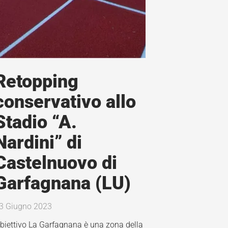
Retopping
conservativo allo
Stadio “A.
Nardini” di
Castelnuovo di
Garfagnana (LU)
3 Giugno 2023
biettivo La Garfagnana è una zona della