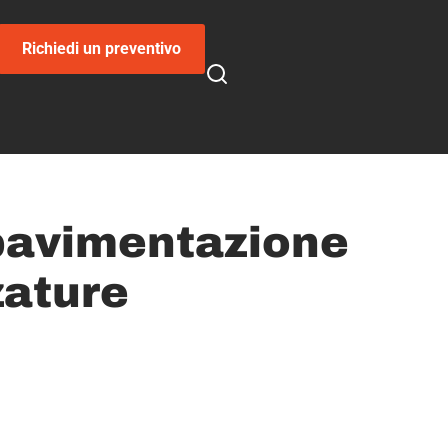
Richiedi un preventivo
 pavimentazione
zature